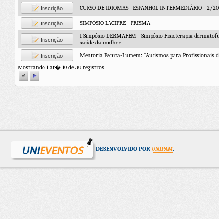
CURSO DE IDIOMAS - ESPANHOL INTERMEDIÁRIO - 2/2026
Inscrição
SIMPÓSIO LACIPRE - PRISMA
Inscrição
I Simpósio DERMAFEM - Simpósio Fisioterapia dermatofu
Inscrição
saúde da mulher
Mentoria Escuta-Lumem: “Autismos para Profissionais d
Inscrição
Mostrando 1 at� 10 de 30 registros
DESENVOLVIDO POR
UNIPAM
.